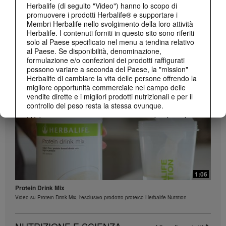
Herbalife (di seguito "Video") hanno lo scopo di
promuovere i prodotti Herbalife® e supportare i
Membri Herbalife nello svolgimento della loro attività
Herbalife. I contenuti forniti in questo sito sono riferiti
43:39
solo al Paese specificato nel menu a tendina relativo
al Paese. Se disponibilità, denominazione,
Scopriamo i prodotti della HL/Skin
formulazione e/o confezioni dei prodotti raffigurati
Come usare i nuovi prodotti, con la PT 15K Irene Pernisi
possono variare a seconda del Paese, la "mission"
Herbalife di cambiare la vita delle persone offrendo la
migliore opportunità commerciale nel campo delle
vendite dirette e i migliori prodotti nutrizionali e per il
controllo del peso resta la stessa ovunque.
I Video possono contenere esperienze di volumi di
vendita o guadagni di Membri Herbalife che operano
in diversi livelli del Piano di Vendite e Marketing e
risiedono in Paesi diversi. Queste testimonianze di
guadagno si riferiscono alle persone rappresentate e
non costituiscono una garanzia del tuo reddito né
rappresentano la norma. Per i dati più recenti di
1:06
performance economica applicabili al Paese nel quale
Protein Drink Mix
svolgi la tua attività, consulta Herbalife.it o
Video su Protein Drink Mix, l'esclusivo prodotto proteico Herbalife Nutrition
MyHerbalife.it.
Analogamente, le testimonianze relative a perdita di
peso significative e/o rapide non sono rappresentative