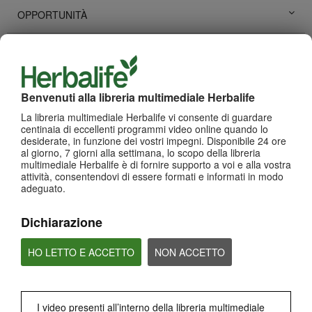
OPPORTUNITÀ
STRUMENTI TECNOLOGICI
SVILUPPO PERSONALE
Benvenuti alla libreria multimediale Herbalife
La libreria multimediale Herbalife vi consente di guardare
HERBALIFE EVENTI
centinaia di eccellenti programmi video online quando lo
desiderate, in funzione dei vostri impegni. Disponibile 24 ore
al giorno, 7 giorni alla settimana, lo scopo della libreria
STORIE DI SUCCESSO
multimediale Herbalife è di fornire supporto a voi e alla vostra
attività, consentendovi di essere formati e informati in modo
adeguato.
PRODOTTI
Visualizza tutti
Dichiarazione
HO LETTO E ACCETTO
NON ACCETTO
I video presenti all’interno della libreria multimediale